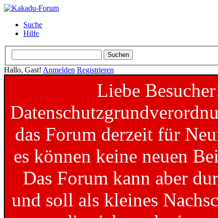
Suche
Hilfe
Hallo, Gast!
Anmelden
Registrieren
Liebe Besucher
Datenschutzgrundverordnun
das Forum derzeit für Neu
es können keine neuen Bei
Das Forum kann aber dur
und soll als kleines Nachs