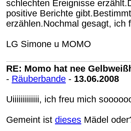
schlechten Ereignisse erzählt.
positive Berichte gibt.Bestimm
erzählen.Nochmal gesagt, ich fr
LG Simone u MOMO
RE: Momo hat nee Gelbweiß
-
Räuberbande
-
13.06.2008
Uiiiiiiiiiiiii, ich freu mich soooo
Gemeint ist
dieses
Mädel oder? 