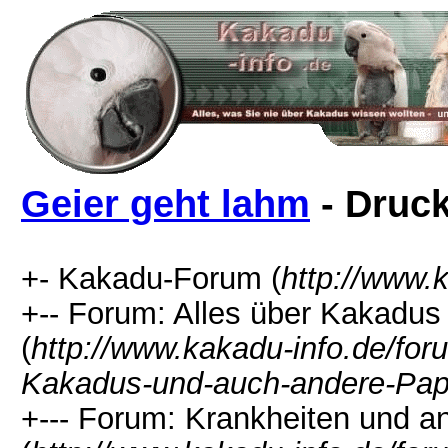
Geier geht lahm
- Druc
+- Kakadu-Forum (
http://www.
+-- Forum: Alles über Kakadu
(
http://www.kakadu-info.de/f
Kakadus-und-auch-andere-Pap
+--- Forum: Krankheiten und a