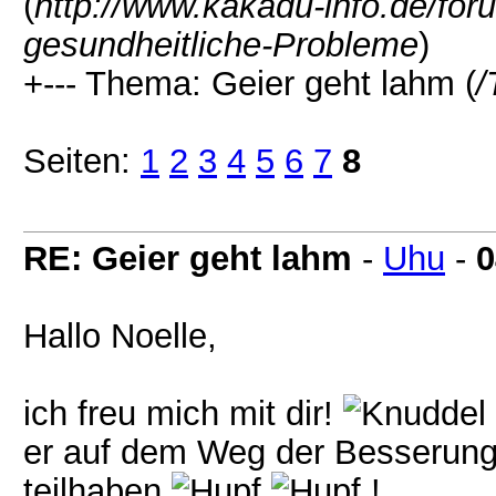
(
http://www.kakadu-info.de/fo
gesundheitliche-Probleme
)
+--- Thema: Geier geht lahm (
/
Seiten:
1
2
3
4
5
6
7
8
RE: Geier geht lahm
-
Uhu
-
0
Hallo Noelle,
ich freu mich mit dir!
er auf dem Weg der Besserung i
teilhaben
!