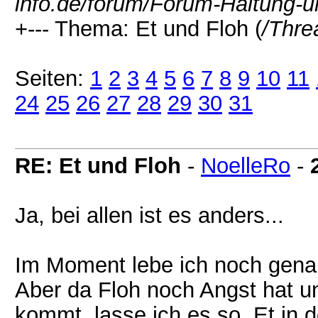
info.de/forum/Forum-Haltung-u
+--- Thema: Et und Floh (
/Thre
Seiten:
1
2
3
4
5
6
7
8
9
10
11
24
25
26
27
28
29
30
31
RE: Et und Floh
-
NoelleRo
-
Ja, bei allen ist es anders...
Im Moment lebe ich noch genau 
Aber da Floh noch Angst hat u
kommt, lasse ich es so. Et in 