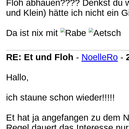
Floh abhauen???? Denkst du wi
und Klein) hätte ich nicht ein 
Da ist nix mit
RE: Et und Floh
-
NoelleRo
-
Hallo,
ich staune schon wieder!!!!!
Et hat ja angefangen zu dem N
Regel dauert das Interesse nur 