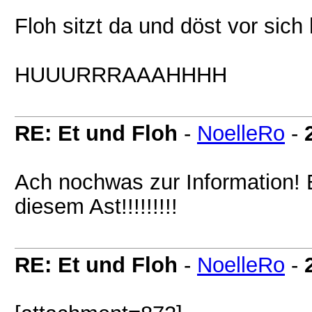
Floh sitzt da und döst vor sich
HUUURRRAAAHHHH
RE: Et und Floh
-
NoelleRo
-
Ach nochwas zur Information! E
diesem Ast!!!!!!!!!
RE: Et und Floh
-
NoelleRo
-