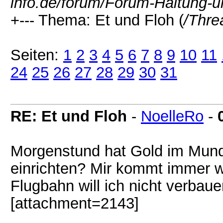
info.de/forum/Forum-Haltung-u
+--- Thema: Et und Floh (
/Thre
Seiten:
1
2
3
4
5
6
7
8
9
10
11
24
25
26
27
28
29
30
31
RE: Et und Floh
-
NoelleRo
-
Morgenstund hat Gold im Mund.
einrichten? Mir kommt immer wi
Flugbahn will ich nicht verbau
[attachment=2143]