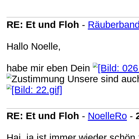
RE: Et und Floh
-
Räuberban
Hallo Noelle,
habe mir eben Dein
Unsere sind auch
RE: Et und Floh
-
NoelleRo
-
Hai, ja ist immer wieder schön