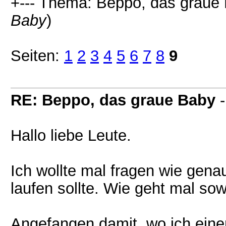
+--- Thema: Beppo, das graue 
Baby
)
Seiten:
1
2
3
4
5
6
7
8
9
RE: Beppo, das graue Baby
Hallo liebe Leute.
Ich wollte mal fragen wie gena
laufen sollte. Wie geht mal so
Angefangen damit, wo ich ein