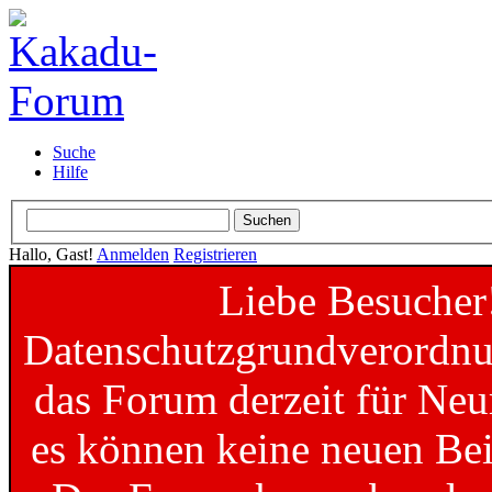
Suche
Hilfe
Hallo, Gast!
Anmelden
Registrieren
Liebe Besucher
Datenschutzgrundverordnun
das Forum derzeit für Neu
es können keine neuen Bei