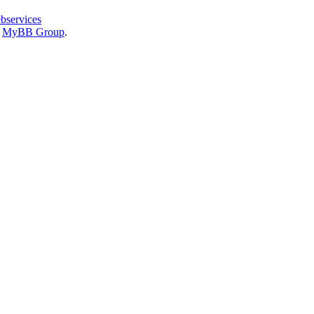
bservices
6
MyBB Group
.