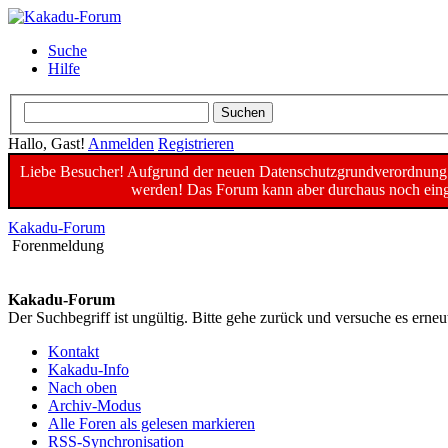
Suche
Hilfe
Hallo, Gast!
Anmelden
Registrieren
Liebe Besucher! Aufgrund der neuen Datenschutzgrundverordnung un
werden! Das Forum kann aber durchaus noch einge
Kakadu-Forum
Forenmeldung
Kakadu-Forum
Der Suchbegriff ist ungültig. Bitte gehe zurück und versuche es erneu
Kontakt
Kakadu-Info
Nach oben
Archiv-Modus
Alle Foren als gelesen markieren
RSS-Synchronisation