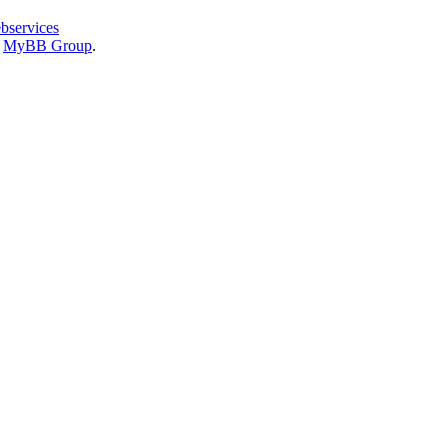
bservices
6
MyBB Group
.