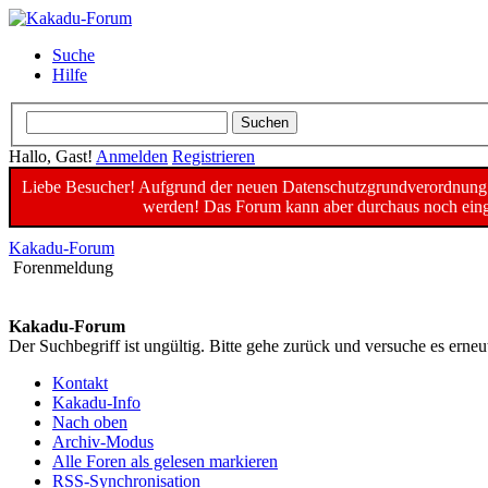
Suche
Hilfe
Hallo, Gast!
Anmelden
Registrieren
Liebe Besucher! Aufgrund der neuen Datenschutzgrundverordnung un
werden! Das Forum kann aber durchaus noch einge
Kakadu-Forum
Forenmeldung
Kakadu-Forum
Der Suchbegriff ist ungültig. Bitte gehe zurück und versuche es erneu
Kontakt
Kakadu-Info
Nach oben
Archiv-Modus
Alle Foren als gelesen markieren
RSS-Synchronisation