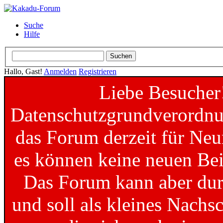
Suche
Hilfe
Hallo, Gast!
Anmelden
Registrieren
Liebe Besucher
Datenschutzgrundverordnun
das Forum derzeit für Neu
es können keine neuen Bei
Das Forum kann aber dur
und soll als kleines Nachs