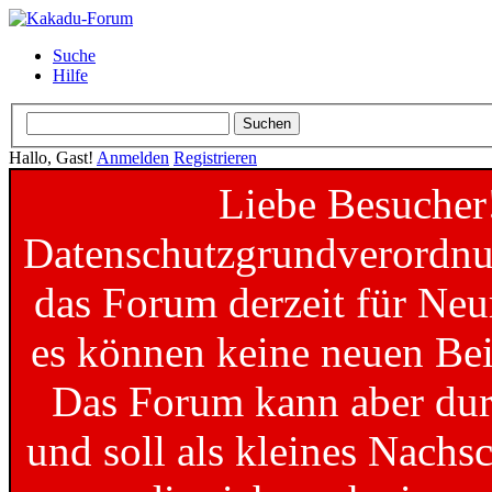
Suche
Hilfe
Hallo, Gast!
Anmelden
Registrieren
Liebe Besucher
Datenschutzgrundverordnun
das Forum derzeit für Neu
es können keine neuen Bei
Das Forum kann aber dur
und soll als kleines Nachs