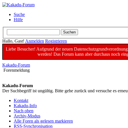
Suche
Hilfe
Hallo, Gast!
Anmelden
Registrieren
Liebe Besucher! Aufgrund der neuen Datenschutzgrundverordnung un
werden! Das Forum kann aber durchaus noch einge
Kakadu-Forum
Forenmeldung
Kakadu-Forum
Der Suchbegriff ist ungültig. Bitte gehe zurück und versuche es erneu
Kontakt
Kakadu-Info
Nach oben
Archiv-Modus
Alle Foren als gelesen markieren
RSS-Synchronisation