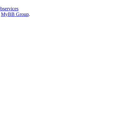
bservices
6
MyBB Group
.