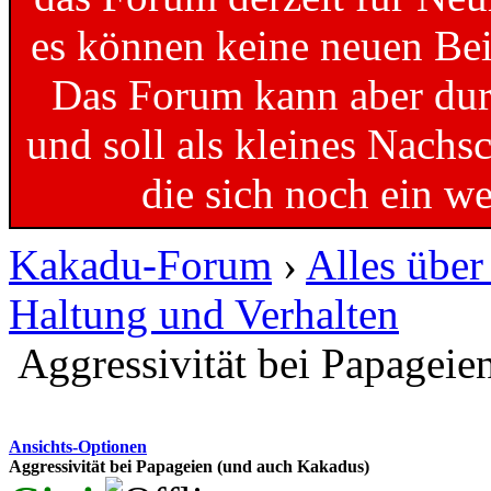
es können keine neuen Bei
Das Forum kann aber dur
und soll als kleines Nachs
die sich noch ein w
Kakadu-Forum
›
Alles übe
Haltung und Verhalten
Aggressivität bei Papagei
Ansichts-Optionen
Aggressivität bei Papageien (und auch Kakadus)