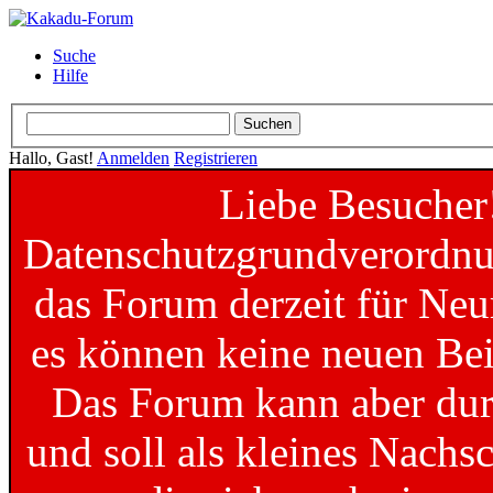
Suche
Hilfe
Hallo, Gast!
Anmelden
Registrieren
Liebe Besucher
Datenschutzgrundverordnun
das Forum derzeit für Neu
es können keine neuen Bei
Das Forum kann aber dur
und soll als kleines Nachs