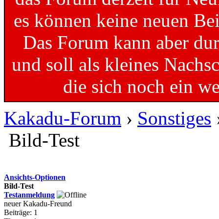
es können keine neuen Bei
Das Forum kann aber dur
und soll als kleines Nachs
die sich noch ein w
Kakadu-Forum
›
Sonstiges
Bild-Test
Ansichts-Optionen
Bild-Test
Testanmeldung
neuer Kakadu-Freund
Beiträge: 1