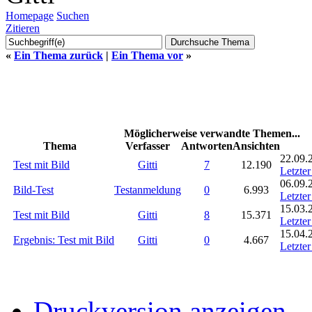
Homepage
Suchen
Zitieren
«
Ein Thema zurück
|
Ein Thema vor
»
Möglicherweise verwandte Themen...
Thema
Verfasser
Antworten
Ansichten
22.09.
Test mit Bild
Gitti
7
12.190
Letzter
06.09.
Bild-Test
Testanmeldung
0
6.993
Letzter
15.03.
Test mit Bild
Gitti
8
15.371
Letzter
15.04.
Ergebnis: Test mit Bild
Gitti
0
4.667
Letzter
Druckversion anzeigen