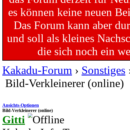
es können keine neuen Bei
Das Forum kann aber dur
und soll als kleines Nachs
die sich noch ein w
Kakadu-Forum
›
Sonstiges
Bild-Verkleinerer (online)
Ansichts-Optionen
Bild-Verkleinerer (online)
Gitti