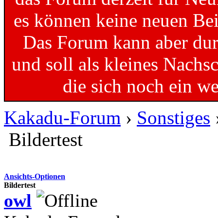
es können keine neuen Bei
Das Forum kann aber dur
und soll als kleines Nachs
die sich noch ein w
Kakadu-Forum
›
Sonstiges
Bildertest
Ansichts-Optionen
Bildertest
owl