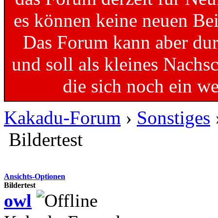
es können keine neuen Bei
Das Forum kann aber dur
und soll als kleines Nachs
die sich noch ein w
Kakadu-Forum
›
Sonstiges
Bildertest
Ansichts-Optionen
Bildertest
owl