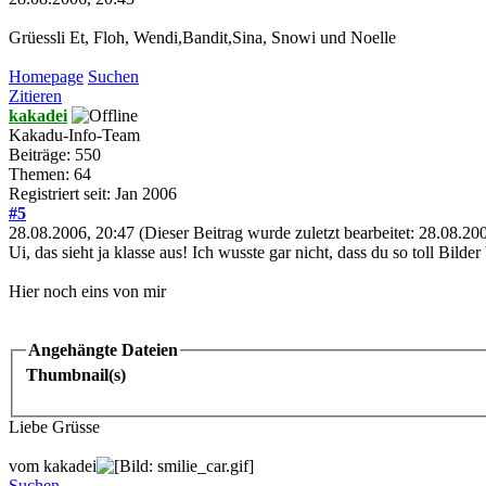
Grüessli Et, Floh, Wendi,Bandit,Sina, Snowi und Noelle
Homepage
Suchen
Zitieren
kakadei
Kakadu-Info-Team
Beiträge: 550
Themen: 64
Registriert seit: Jan 2006
#5
28.08.2006, 20:47
(Dieser Beitrag wurde zuletzt bearbeitet: 28.08.2
Ui, das sieht ja klasse aus! Ich wusste gar nicht, dass du so toll Bilder
Hier noch eins von mir
Angehängte Dateien
Thumbnail(s)
Liebe Grüsse
vom kakadei
Suchen