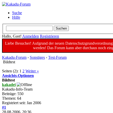
Suche
Hilfe
Hallo, Gast!
Anmelden
Registrieren
Liebe Besucher! Aufgrund der neuen Datenschutzgrundverordnung un
werden! Das Forum kann aber durchaus noch einge
Kakadu-Forum
›
Sonstiges
›
Test-Forum
Bildtest
Seiten (2):
1
2
Weiter »
Ansichts-Optionen
Bildtest
kakadei
Kakadu-Info-Team
Beiträge: 550
Themen: 64
Registriert seit: Jan 2006
#1
28.08.2006, 20:36