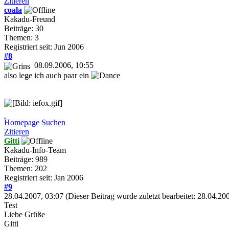
Zitieren
coala
Kakadu-Freund
Beiträge: 30
Themen: 3
Registriert seit: Jun 2006
#8
08.09.2006, 10:55
also lege ich auch paar ein
liebe Grüße
Coala
Homepage
Suchen
Zitieren
Gitti
Kakadu-Info-Team
Beiträge: 989
Themen: 202
Registriert seit: Jan 2006
#9
28.04.2007, 03:07
(Dieser Beitrag wurde zuletzt bearbeitet: 28.04.2
Test
Liebe Grüße
Gitti