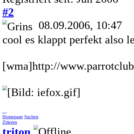
#2
08.09.2006, 10:47
cool es klappt perfekt also 
[wma]http://www.parrotclu
liebe Grüße
Coala
Homepage
Suchen
Zitieren
triton