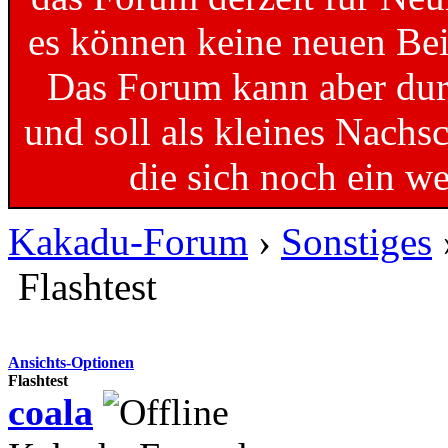
es können keine neuen Bei
Das Forum kann aber dur
und soll als kleines Nachs
die sich noch ein w
Kakadu-Forum
›
Sonstiges
Flashtest
Ansichts-Optionen
Flashtest
coala