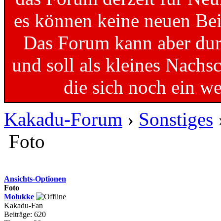
es können keine neuen Bei
Das Forum kann aber dur
und soll als kleines Nachs
die sich noch ein w
Kakadu-Forum
›
Sonstiges
Foto
Ansichts-Optionen
Foto
Molukke
Kakadu-Fan
Beiträge: 620