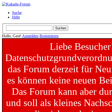
Suche
Hilfe
Hallo, Gast!
Anmelden
Registrieren
Liebe Besucher
Datenschutzgrundverordnun
das Forum derzeit für Neu
es können keine neuen Bei
Das Forum kann aber dur
und soll als kleines Nachs