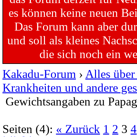
es können keine neuen Bei
Das Forum kann aber dur
und soll als kleines Nachs
die sich noch ein w
Kakadu-Forum
›
Alles übe
Krankheiten und andere ges
Gewichtsangaben zu Papag
Seiten (4):
« Zurück
1
2
3
4