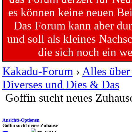
es können keine neuen Bei
Das Forum kann aber dur
und soll als kleines Nachs
die sich noch ein w
Kakadu-Forum
›
Alles übe
Diverses und Dies & Das
Goffin sucht neues Zuhaus
Ansichts-Optionen
Goffin sucht neues Zuhause