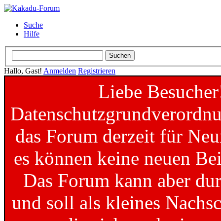
Suche
Hilfe
Hallo, Gast!
Anmelden
Registrieren
Liebe Besucher
Datenschutzgrundverordnun
das Forum derzeit für Neu
es können keine neuen Bei
Das Forum kann aber dur
und soll als kleines Nachs