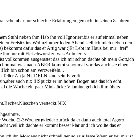
at scheinbar nur schlechte Erfahrungen gemacht in seinen 8 Jahren
em Stuhl neben ihm.Hab ihn voll Ignoriert,bis er auf einmal neben
einen Freisitz ins Wohnzimmer.Jeden Abend stell ich mich neben den
 bekommt dafür das er Artig war :)Er Lebt im Haus bei mir "frei"
ge ihn nur mit Fleischwurst zu was Animiert :/
ist vollkommen ausgerastet das ich mir schon dachte oh mein Gott,ich
ch schonmal was nach.ABER kommt schonmal vor das auch sie einen
!!Ich bin schon am verzweifeln...
om Teller.Ah ja NUDELN sind sein Favorit.
in,aber auch nix !!!Spuckt er im hohen Bogen aus das ich echt
nmal die Woche ein paar Ministücke.Vitamine geb ich ihm übers
unt.Becher,Nüsschen versteckt.NIX.
hgesinnte.
 ner Woche (2-3Wochen)wieder zurück da er dann auch total Aggro
cht weil ich dachte er kommt besser klar und ich wollte das er
enn ich ihn Morgens nicht schnell genug raus lasse.Wenn er bei mir ist