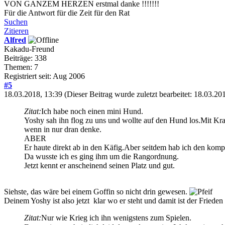
VON GANZEM HERZEN erstmal danke !!!!!!!
Für die Antwort für die Zeit für den Rat
Suchen
Zitieren
Alfred
Kakadu-Freund
Beiträge: 338
Themen: 7
Registriert seit: Aug 2006
#5
18.03.2018, 13:39
(Dieser Beitrag wurde zuletzt bearbeitet: 18.03.2
Zitat:
Ich habe noch einen mini Hund.
Yoshy sah ihn flog zu uns und wollte auf den Hund los.Mit Kra
wenn in nur dran denke.
ABER
Er haute direkt ab in den Käfig.Aber seitdem hab ich den komp
Da wusste ich es ging ihm um die Rangordnung.
Jetzt kennt er anscheinend seinen Platz und gut.
Siehste, das wäre bei einem Goffin so nicht drin gewesen.
Deinem Yoshy ist also jetzt klar wo er steht und damit ist der Frieden
Zitat:
Nur wie Krieg ich ihn wenigstens zum Spielen.