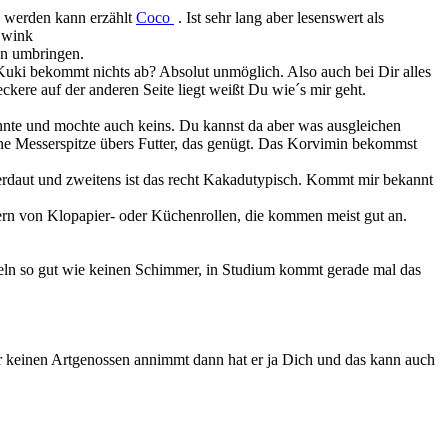
gs werden kann erzählt
Coco
. Ist sehr lang aber lesenswert als
en umbringen.
Kuki bekommt nichts ab? Absolut unmöglich. Also auch bei Dir alles
ckere auf der anderen Seite liegt weißt Du wie´s mir geht.
nnte und mochte auch keins. Du kannst da aber was ausgleichen
ine Messerspitze übers Futter, das genügt. Das Korvimin bekommst
erdaut und zweitens ist das recht Kakadutypisch. Kommt mir bekannt
kern von Klopapier- oder Küchenrollen, die kommen meist gut an.
geln so gut wie keinen Schimmer, in Studium kommt gerade mal das
er keinen Artgenossen annimmt dann hat er ja Dich und das kann auch