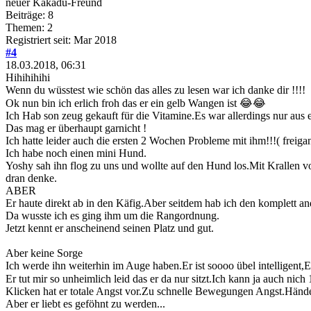
neuer Kakadu-Freund
Beiträge: 8
Themen: 2
Registriert seit: Mar 2018
#4
18.03.2018, 06:31
Hihihihihi
Wenn du wüsstest wie schön das alles zu lesen war ich danke dir !!!!
Ok nun bin ich erlich froh das er ein gelb Wangen ist 😂😂
Ich Hab son zeug gekauft für die Vitamine.Es war allerdings nur au
Das mag er überhaupt garnicht !
Ich hatte leider auch die ersten 2 Wochen Probleme mit ihm!!!( 
Ich habe noch einen mini Hund.
Yoshy sah ihn flog zu uns und wollte auf den Hund los.Mit Krallen v
dran denke.
ABER
Er haute direkt ab in den Käfig.Aber seitdem hab ich den komplett a
Da wusste ich es ging ihm um die Rangordnung.
Jetzt kennt er anscheinend seinen Platz und gut.
Aber keine Sorge
Ich werde ihn weiterhin im Auge haben.Er ist soooo übel intelligent,
Er tut mir so unheimlich leid das er da nur sitzt.Ich kann ja auch 
Klicken hat er totale Angst vor.Zu schnelle Bewegungen Angst.Händ
Aber er liebt es geföhnt zu werden...