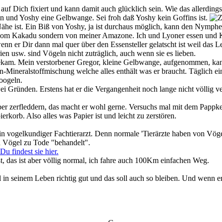
n auf Dich fixiert und kann damit auch glücklich sein. Wie das allerdin
fin und Yoshy eine Gelbwange. Sei froh daß Yoshy kein Goffins ist.
ähe ist. Ein Biß von Yoshy, ja ist durchaus möglich, kann den Nymph
ht vom Kakadu sondern von meiner Amazone. Ich und Lyoner essen und 
nn er Dir dann mal quer über den Essensteller gelatscht ist weil das Le
en usw. sind Vögeln nicht zuträglich, auch wenn sie es lieben.
 bekam. Mein verstorbener Gregor, kleine Gelbwange, aufgenommen, ka
n-Mineralstoffmischung welche alles enthält was er braucht. Täglich e
oogeln.
i Gründen. Erstens hat er die Vergangenheit noch lange nicht völlig v
 Aber zerfleddern, das macht er wohl gerne. Versuchs mal mit dem Papp
rkorb. Also alles was Papier ist und leicht zu zerstören.
in vogelkundiger Fachtierarzt. Denn normale 'Tierärzte haben von Vö
 Vögel zu Tode "behandelt".
Du findest sie hier.
, das ist aber völlig normal, ich fahre auch 100Km einfachen Weg.
l in seinem Leben richtig gut und das soll auch so bleiben. Und wenn 