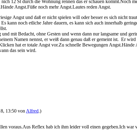
 auch nich 12 St durch die Wohnung rennen das er schauen kommt.Noch m
t.Hände Angst.Füße noch mehr Angst.Lautes reden Angst.
ge Angst und daß er nicht spielen will oder besser es sich nicht traut
ann. Es kann noch etliche Jahre dauern, es kann sich auch innerhalb ge
lst.
hig und mit Bedacht, ohne Gesten und wenn dann nur langsame und gerin
t seinem Namen nennst, er weiß dann genau daß er gemeint ist. Er wir
n "Klicken hat er totale Angst vor.Zu schnelle Bewegungen Angst.Händ
wann das sein wird.
018, 13:50 von
Alfred
.)
llen voraus.Aus Reflex hab ich ihm leider voll einen gegeben.Ich war 