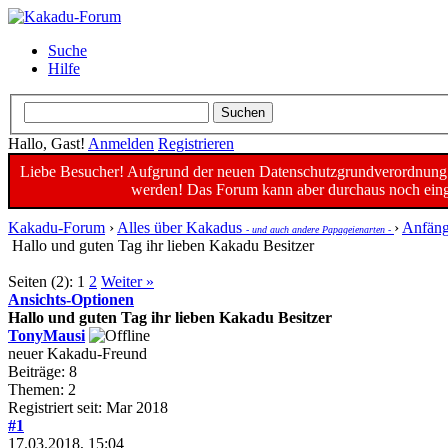
Suche
Hilfe
Hallo, Gast!
Anmelden
Registrieren
Liebe Besucher! Aufgrund der neuen Datenschutzgrundverordnung un
werden! Das Forum kann aber durchaus noch einge
Kakadu-Forum
›
Alles über Kakadus
›
Anfäng
- und auch andere Papageienarten -
Hallo und guten Tag ihr lieben Kakadu Besitzer
Seiten (2):
1
2
Weiter »
Ansichts-Optionen
Hallo und guten Tag ihr lieben Kakadu Besitzer
TonyMausi
neuer Kakadu-Freund
Beiträge: 8
Themen: 2
Registriert seit: Mar 2018
#1
17.03.2018, 15:04