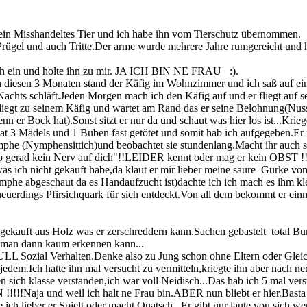
er ein Misshandeltes Tier und ich habe ihn vom Tierschutz übernommen.
rügel und auch Tritte.Der arme wurde mehrere Jahre rumgereicht und h
mich ein und holte ihn zu mir. JA ICH BIN NE FRAU :).
In diesen 3 Monaten stand der Käfig im Wohnzimmer und ich saß auf ein
chts schläft.Jeden Morgen mach ich den Käfig auf und er fliegt auf s
iegt zu seinem Käfig und wartet am Rand das er seine Belohnung(Nuss)
nn er Bock hat).Sonst sitzt er nur da und schaut was hier los ist...Krie
at 3 Mädels und 1 Buben fast getötet und somit hab ich aufgegeben.Er 
e Nymphe (Nymphensittich)und beobachtet sie stundenlang.Macht ihr au
 hab gerad kein Nerv auf dich"!!LEIDER kennt oder mag er kein OBST !!
as ich nicht gekauft habe,da klaut er mir lieber meine saure Gurke v
phe abgeschaut da es Handaufzucht ist)dachte ich ich mach es ihm kle
 neuerdings Pfirsichquark für sich entdeckt.Von all dem bekommt er ei
 gekauft aus Holz was er zerschreddern kann.Sachen gebastelt total B
 dann kaum erkennen kann...
NULL Sozial Verhalten.Denke also zu Jung schon ohne Eltern oder Gleic
jedem.Ich hatte ihn mal versucht zu vermitteln,kriegte ihn aber nach
ich klasse verstanden,ich war voll Neidisch...Das hab ich 5 mal versu
ja und weil ich halt ne Frau bin.ABER nun bliebt er hier.Basta
e ich lieber er Spielt oder macht Quatsch...Er gibt nur laute von sich w