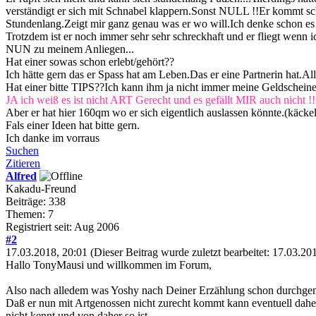
verständigt er sich mit Schnabel klappern.Sonst NULL !!Er kommt s
Stundenlang.Zeigt mir ganz genau was er wo will.Ich denke schon es ge
Trotzdem ist er noch immer sehr sehr schreckhaft und er fliegt wenn 
NUN zu meinem Anliegen...
Hat einer sowas schon erlebt/gehört??
Ich hätte gern das er Spass hat am Leben.Das er eine Partnerin hat.Alle
Hat einer bitte TIPS??Ich kann ihm ja nicht immer meine Geldscheine
JA ich weiß es ist nicht ART Gerecht und es gefällt MIR auch nicht !!!
Aber er hat hier 160qm wo er sich eigentlich auslassen könnte.(käckel
Fals einer Ideen hat bitte gern.
Ich danke im vorraus
Suchen
Zitieren
Alfred
Kakadu-Freund
Beiträge: 338
Themen: 7
Registriert seit: Aug 2006
#2
17.03.2018, 20:01
(Dieser Beitrag wurde zuletzt bearbeitet: 17.03.2
Hallo TonyMausi und willkommen im Forum,
Also nach alledem was Yoshy nach Deiner Erzählung schon durchgemacht 
Daß er nun mit Artgenossen nicht zurecht kommt kann eventuell daher 
nicht kennt und von daher so ist.