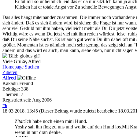
Er tut mir so unheimlich leid das er da nur sitzt.Ich kann ja
Klicken hat er totale Angst vor.Zu schnelle Bewegungen Angs
Das alles hängt miteinander zusammen. Die immer noch vorhandene riesi
sich ändert. Daß es sich ändern wird ist sicher, die Frage ist nur w
sehr viel Geduld mit ihm haben, vielleicht mehr als Du Dir jetzt vorstel
Wichtig wäre es wenn Du jetzt viel mit ihm reden würdest, leise, ru
daß Du seine Nähe suchst. Es ist auch gut wenn Du ihn dabei oft mi
größer. Momentan ist es nämlich noch sehr gering, das zeigt sich a
ändern und das wird es auch, man kann, siehe oben, nur nicht sagen 
Viele Grüße, Alfred
Homepage
Suchen
Zitieren
Alfred
Kakadu-Freund
Beiträge: 338
Themen: 7
Registriert seit: Aug 2006
#6
18.03.2018, 13:45
(Dieser Beitrag wurde zuletzt bearbeitet: 18.03.2
Zitat:
Ich habe noch einen mini Hund.
Yoshy sah ihn flog zu uns und wollte auf den Hund los.Mit Kra
wenn in nur dran denke.