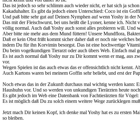
Das ist jedoch so sehr schlimm auch wieder nicht, er hat sich ja scho
Kakaduhalter. Es gibt da jedoch einen Unterschied: Coco ist ein Gof
Und paß bitte sehr gut auf Deinen Nymphen auf wenn Yoshy in der N
Das mit der Fleischwurst, bei uns heißt die Lyoner, kenne ich. Nic
völlig normal. Auch daß Yoshy auch sonst alles probieren will. Und we
Aber bitte nie mehr aus dem Mund füttern! Unsere Mundflora, Bakteri
Daß er kein Obst frißt kommt sicher daher daß er noch nie welches
indem Du für ihn Korvimin besorgst. Das ist eine hochwertige Vitami
Du beim vogelkundigen Tierarzt oder auch übers Web. Einfach mal g
Es ist auch normal daß Yoshy nur zu Dir kommt wenn er mag, aus zwe
vor.
Wegen Spielen ist das auch etwas das er offensichtlich nicht kennt.
Auch Kartons waren bei meinem Goffin sehr beliebt, und erst der Papie
Noch etwas das in der Zukunft durchaus mal wichtig werden kann: E
Haushuhn vor. Und so werden von unkundigen Tierärzten heute noch
Es gibt jedoch im Web eine Datenbank von Fachtierärzten für Vögel:
Es ist möglich daß Du zu solch einem weitere Wege zurücklegen mußt
Jetzt mach Dir keinen Kopf, ich denke mal Yoshy hat es zu ersten Ma
so bleiben.