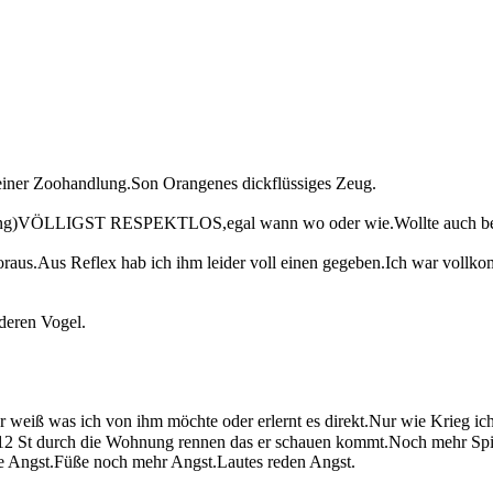
s einer Zoohandlung.Son Orangenes dickflüssiges Zeug.
freigang)VÖLLIGST RESPEKTLOS,egal wann wo oder wie.Wollte auch b
oraus.Aus Reflex hab ich ihm leider voll einen gegeben.Ich war vollko
nderen Vogel.
Er weiß was ich von ihm möchte oder erlernt es direkt.Nur wie Krieg ic
nich 12 St durch die Wohnung rennen das er schauen kommt.Noch mehr Sp
e Angst.Füße noch mehr Angst.Lautes reden Angst.