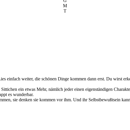
G
M
T
. Lies einfach weiter, die schönen Dinge kommen dann erst. Du wirst
 Sittichen ein etwas Mehr, nämlich jeder einen eigenständigen Charak
appt es wunderbar.
ommen, sie denken sie kommen vor ihm. Und ihr Selbstbewußtsein kann 