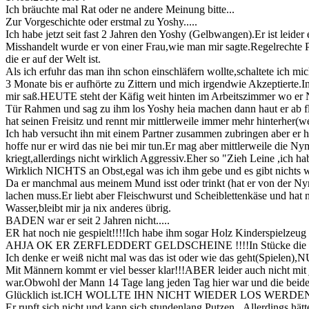
Ich bräuchte mal Rat oder ne andere Meinung bitte...
Zur Vorgeschichte oder erstmal zu Yoshy.....
Ich habe jetzt seit fast 2 Jahren den Yoshy (Gelbwangen).Er ist leid
Misshandelt wurde er von einer Frau,wie man mir sagte.Regelrechte P
die er auf der Welt ist.
Als ich erfuhr das man ihn schon einschläfern wollte,schaltete ich 
3 Monate bis er aufhörte zu Zittern und mich irgendwie Akzeptierte.
mir saß.HEUTE steht der Käfig weit hinten im Arbeitszimmer wo er Na
Tür Rahmen und sag zu ihm los Yoshy heia machen dann haut er ab fl
hat seinen Freisitz und rennt mir mittlerweile immer mehr hinterher(we
Ich hab versucht ihn mit einem Partner zusammen zubringen aber er h
hoffe nur er wird das nie bei mir tun.Er mag aber mittlerweile di
kriegt,allerdings nicht wirklich Aggressiv.Eher so "Zieh Leine ,ich
Wirklich NICHTS an Obst,egal was ich ihm gebe und es gibt nichts w
Da er manchmal aus meinem Mund isst oder trinkt (hat er von der Nym
lachen muss.Er liebt aber Fleischwurst und Scheiblettenkäse und hat
Wasser,bleibt mir ja nix anderes übrig.
BADEN war er seit 2 Jahren nicht.....
ER hat noch nie gespielt!!!!Ich habe ihm sogar Holz Kinderspielzeug
AHJA OK ER ZERFLEDDERT GELDSCHEINE !!!!In Stücke die man
Ich denke er weiß nicht mal was das ist oder wie das geht(Spielen),
Mit Männern kommt er viel besser klar!!!ABER leider auch nicht mit 
war.Obwohl der Mann 14 Tage lang jeden Tag hier war und die beiden s
Glücklich ist.ICH WOLLTE IHN NICHT WIEDER LOS WERDEN !!!!!Na
Er rupft sich nicht und kann sich stundenlang Putzen...Allerdings hätt