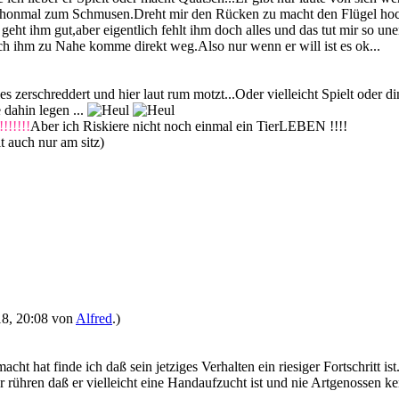
chonmal zum Schmusen.Dreht mir den Rücken zu macht den Flügel hoch
ht ihm gut,aber eigentlich fehlt ihm doch alles und das tut mir so une
ich ihm zu Nahe komme direkt weg.Also nur wenn er will ist es ok...
s zerschreddert und hier laut rum motzt...Oder vielleicht Spielt oder din
 dahin legen ...
!!!!!!
Aber ich Riskiere nicht noch einmal ein TierLEBEN !!!!
t auch nur am sitz)
018, 20:08 von
Alfred
.)
hat finde ich daß sein jetziges Verhalten ein riesiger Fortschritt ist.
rühren daß er vielleicht eine Handaufzucht ist und nie Artgenossen ken