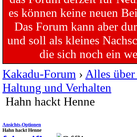
es können keine neuen Bei
Das Forum kann aber dur
und soll als kleines Nachs
die sich noch ein w
Kakadu-Forum
›
Alles übe
Haltung und Verhalten
Hahn hackt Henne
Ansichts-Optionen
Hahn hackt Henne