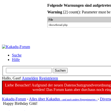
Folgende Warnungen sind aufgetrete
Warning
[2] count(): Parameter must be
File
/showthread.php
Suche
Hilfe
Hallo, Gast!
Anmelden
Registrieren
Liebe Besucher! Aufgrund der neuen Datenschutzgrundverordnung un
werden! Das Forum kann aber durchaus noch einge
Kakadu-Forum
›
Alles über Kakadus
›
Divers
- und auch andere Papageienarten -
Happy Birthday Gitti!