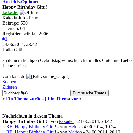
Ansichts-Optionen
Happy Birthday Gitti!
kakadei
Kakadu-Info-Team
Beiträge: 550
Themen: 64
Registriert seit: Jan 2006
#1
23.06.2014, 23:42
Hallo Gitti,
zu deinem heutigen Geburtstag wünsche ich dir alles Gute und Liebe.
Liebe Grüsse
vom kakadei
Suchen
Zitieren
«
Ein Thema zurück
|
Ein Thema vor
»
Nachrichten in diesem Thema
Happy Birthday Gitti!
- von
kakadei
- 23.06.2014, 23:42
RE: Happy Birthday Gitti!
- von
Hein
- 24.06.2014, 19:24
RE: Happy Birthday Gitti!
- von
Marion
- 24.06.2014, 20:19