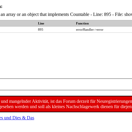
n:
 an array or an object that implements Countable - Line: 895 - File:
Line
Function
895
errorHandler->error
d mangelnder Aktivität, ist das Forum derzeit für Neuregistrierunge
sehen werden und soll als kleines Nachschlagewerk dienen für diejeni
es und Dies & Das