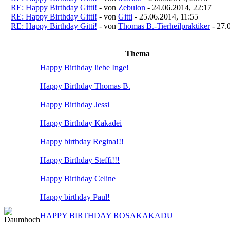
RE: Happy Birthday Gitti!
- von
Zebulon
- 24.06.2014, 22:17
RE: Happy Birthday Gitti!
- von
Gitti
- 25.06.2014, 11:55
RE: Happy Birthday Gitti!
- von
Thomas B.-Tierheilpraktiker
- 27.
Thema
Happy Birthday liebe Inge!
Happy Birthday Thomas B.
Happy Birthday Jessi
Happy Birthday Kakadei
Happy birthday Regina!!!
Happy Birthday Steffi!!!
Happy Birthday Celine
Happy birthday Paul!
HAPPY BIRTHDAY ROSAKAKADU