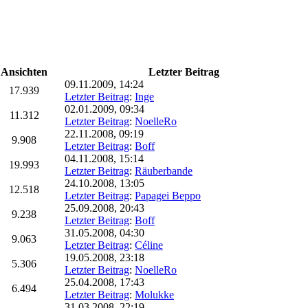
Ansichten
Letzter Beitrag
09.11.2009, 14:24
17.939
Letzter Beitrag
:
Inge
02.01.2009, 09:34
11.312
Letzter Beitrag
:
NoelleRo
22.11.2008, 09:19
9.908
Letzter Beitrag
:
Boff
04.11.2008, 15:14
19.993
Letzter Beitrag
:
Räuberbande
24.10.2008, 13:05
12.518
Letzter Beitrag
:
Papagei Beppo
25.09.2008, 20:43
9.238
Letzter Beitrag
:
Boff
31.05.2008, 04:30
9.063
Letzter Beitrag
:
Céline
19.05.2008, 23:18
5.306
Letzter Beitrag
:
NoelleRo
25.04.2008, 17:43
6.494
Letzter Beitrag
:
Molukke
31.03.2008, 22:19