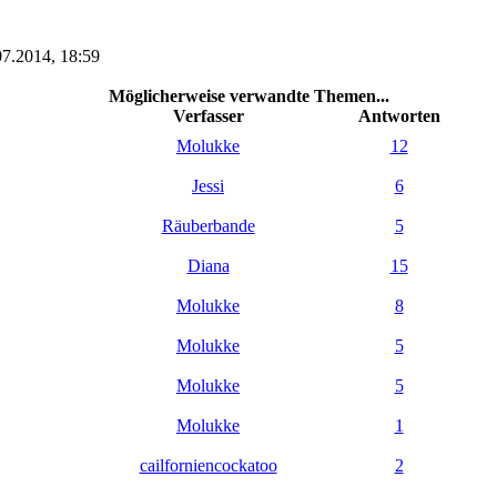
07.2014, 18:59
Möglicherweise verwandte Themen...
Verfasser
Antworten
Molukke
12
Jessi
6
Räuberbande
5
Diana
15
Molukke
8
Molukke
5
Molukke
5
Molukke
1
cailforniencockatoo
2