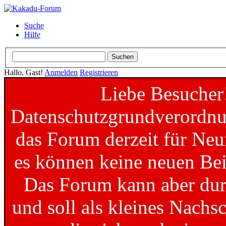
Suche
Hilfe
Hallo, Gast!
Anmelden
Registrieren
Liebe Besucher
Datenschutzgrundverordnun
das Forum derzeit für Neu
es können keine neuen Bei
Das Forum kann aber dur
und soll als kleines Nachs