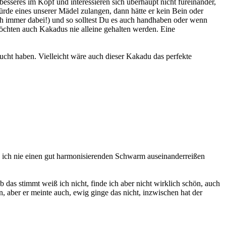
esseres im Kopf und interessieren sich überhaupt nicht füreinander,
de eines unserer Mädel zulangen, dann hätte er kein Bein oder
h immer dabei!) und so solltest Du es auch handhaben oder wenn
öchten auch Kakadus nie alleine gehalten werden. Eine
ucht haben. Vielleicht wäre auch dieser Kakadu das perfekte
ch nie einen gut harmonisierenden Schwarm auseinanderreißen
as stimmt weiß ich nicht, finde ich aber nicht wirklich schön, auch
, aber er meinte auch, ewig ginge das nicht, inzwischen hat der