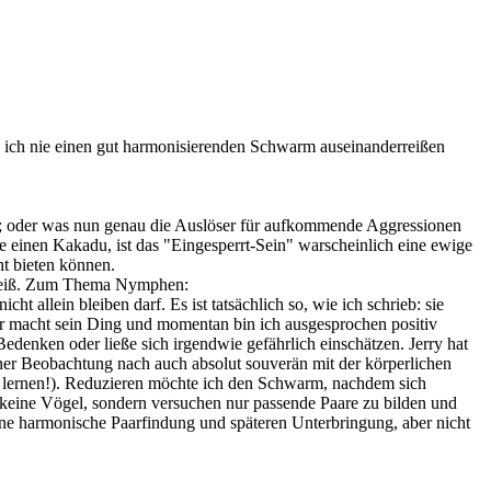
ch nie einen gut harmonisierenden Schwarm auseinanderreißen
kt"; oder was nun genau die Auslöser für aufkommende Aggressionen
ie einen Kakadu, ist das "Eingesperrt-Sein" warscheinlich eine ewige
t bieten können.
t weiß. Zum Thema Nymphen:
 allein bleiben darf. Es ist tatsächlich so, wie ich schrieb: sie
der macht sein Ding und momentan bin ich ausgesprochen positiv
nken oder ließe sich irgendwie gefährlich einschätzen. Jerry hat
er Beobachtung nach auch absolut souverän mit der körperlichen
as lernen!). Reduzieren möchte ich den Schwarm, nachdem sich
 keine Vögel, sondern versuchen nur passende Paare zu bilden und
e harmonische Paarfindung und späteren Unterbringung, aber nicht