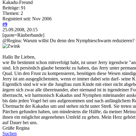
Kakadu-Freund
Beiträge: 91
Themen: 2
Registriert seit: Nov 2006
#9
25.09.2008, 20:15
[quote=Räuberbande]
@Regina: Warum willst Du denn den Nymphieschwarm reduzieren? Gi
Hallo Ihr Lieben,
wie Ihr bestimmt schon mitverfolgt habt, ist unser Jerry irgendwie 
sind. Ich persönlich glaube bemerkt zu haben, das Jerry unter perman
Qual. Um den Frust zu kompensieren, benötigen diese Wesen ständig
Jerry ist am ausgeglichensten, wenn er immer dabei sein darf- sei
Eigentlich sind wir wie die Jungfrau zum Kinde mit einer nicht abgehol
ärgern sich zwar alle übereinander, aber niemand ist in irgendeiner 
überrascht, wir harmonisch Kakadus und Nymphen miteinander auskom
bis dato jeden Vogel bei uns aufgenommen und nach anfänglichem Re
Übermacht der Kakadus um und stehen nicht unter Streß. Sie treten 
Pärchen gefunden haben, um mindestens die Hälfte, da meiner Meinung
ihnen ein möglichst angenehmes Umfeld zu geben. Mein Herz gehört 
auf Dauer bei uns.
Grüße Regina
Suchen