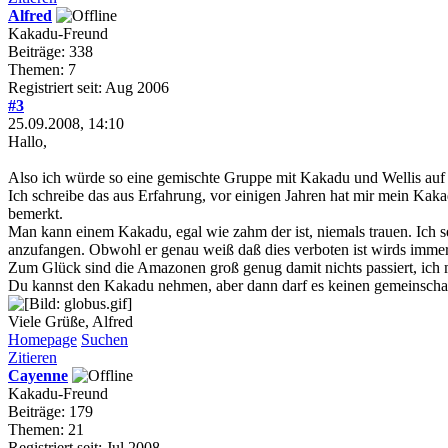
Alfred
Kakadu-Freund
Beiträge: 338
Themen: 7
Registriert seit: Aug 2006
#3
25.09.2008, 14:10
Hallo,
Also ich würde so eine gemischte Gruppe mit Kakadu und Wellis auf k
Ich schreibe das aus Erfahrung, vor einigen Jahren hat mir mein Kak
bemerkt.
Man kann einem Kakadu, egal wie zahm der ist, niemals trauen. Ich
anzufangen. Obwohl er genau weiß daß dies verboten ist wirds immer
Zum Glück sind die Amazonen groß genug damit nichts passiert, ich m
Du kannst den Kakadu nehmen, aber dann darf es keinen gemeinschaft
Viele Grüße, Alfred
Homepage
Suchen
Zitieren
Cayenne
Kakadu-Freund
Beiträge: 179
Themen: 21
Registriert seit: Jul 2008