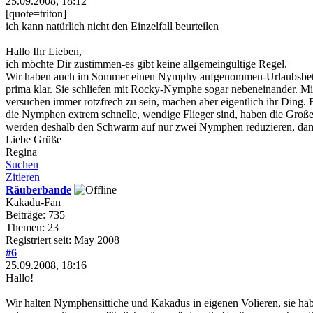
25.09.2008, 18:12
[quote=triton]
ich kann natürlich nicht den Einzelfall beurteilen
Hallo Ihr Lieben,
ich möchte Dir zustimmen-es gibt keine allgemeingültige Regel.
Wir haben auch im Sommer einen Nymphy aufgenommen-Urlaubsbetreu
prima klar. Sie schliefen mit Rocky-Nymphe sogar nebeneinander. Mi
versuchen immer rotzfrech zu sein, machen aber eigentlich ihr Ding.
die Nymphen extrem schnelle, wendige Flieger sind, haben die Großen
werden deshalb den Schwarm auf nur zwei Nymphen reduzieren, dami
Liebe Grüße
Regina
Suchen
Zitieren
Räuberbande
Kakadu-Fan
Beiträge: 735
Themen: 23
Registriert seit: May 2008
#6
25.09.2008, 18:16
Hallo!
Wir halten Nymphensittiche und Kakadus in eigenen Volieren, sie hab