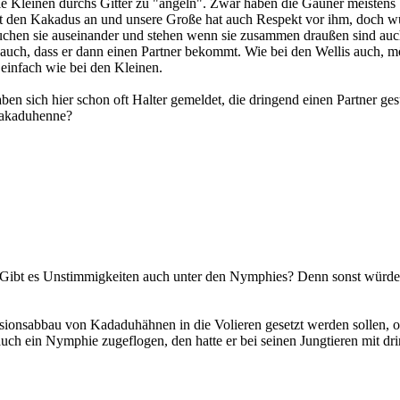
e Kleinen durchs Gitter zu "angeln". Zwar haben die Gauner meistens b
 den Kakadus an und unsere Große hat auch Respekt vor ihm, doch wür
uchen sie auseinander und stehen wenn sie zusammen draußen sind auc
 auch, dass er dann einen Partner bekommt. Wie bei den Wellis auch, m
o einfach wie bei den Kleinen.
n sich hier schon oft Halter gemeldet, die dringend einen Partner ges
Kakaduhenne?
bt es Unstimmigkeiten auch unter den Nymphies? Denn sonst würde i
onsabbau von Kadaduhähnen in die Volieren gesetzt werden sollen, ob d
uch ein Nymphie zugeflogen, den hatte er bei seinen Jungtieren mit drin