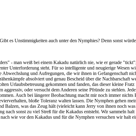
bt es Unstimmigkeiten auch unter den Nymphies? Denn sonst würde i
"anders" - man weiß bei einem Kakadu natürlich nie, wie er gerade "tic
enter Unterforderung steht. Für so intelligente und neugierige Wesen w
e Abwechslung und Aufregungen, die wir ihnen in Gefangenschaft nich
ne Krähenkämpfe absolviert und genau Bescheid über die Nachbarschaf
ten Urlaubsbetreuung gekommen und fanden, das dieser kleine Fratz nicht
Fom aggressiv, oder versucht dem Anderen seine Pfründe zu stehlen. Je
men. Auch bei längerer Beobachtung macht mir noch immer nichts Bede
vierverhalten, bloße Toleranz walten lassen. Die Nymphen gehen mein
und Balzen, was das Zeug hält (vieleicht kann Jerry von ihnen noch w
 nach sonst zu viel Streß für die Kakadus entsteht. Wir sammeln halt
nach wie vor den Kakadus und für die Nymphen versuchen wir halt ein