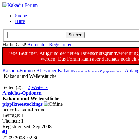
Suche
Hilfe
Hallo, Gast!
Anmelden
Registrieren
Liebe Besucher! Aufgrund der neuen Datenschutzgrundverordnung un
werden! Das Forum kann aber durchaus noch einge
Kakadu-Forum
›
Alles über Kakadus
›
Anfäng
- und auch andere Papageienarten -
Kakadu und Wellensittiche
Seiten (2):
1
2
Weiter »
Ansichts-Optionen
Kakadu und Wellensittiche
pippikneestockings
neuer Kakadu-Freund
Beiträge: 1
Themen: 1
Registriert seit: Sep 2008
#1
25.09.2008, 02:30