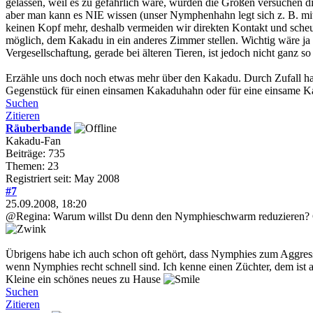
gelassen, weil es zu gefährlich wäre, würden die Großen versuchen di
aber man kann es NIE wissen (unser Nymphenhahn legt sich z. B. mit
keinen Kopf mehr, deshalb vermeiden wir direkten Kontakt und sche
möglich, dem Kakadu in ein anderes Zimmer stellen. Wichtig wäre ja
Vergesellschaftung, gerade bei älteren Tieren, ist jedoch nicht ganz s
Erzähle uns doch noch etwas mehr über den Kakadu. Durch Zufall habe
Gegenstück für einen einsamen Kakaduhahn oder für eine einsame 
Suchen
Zitieren
Räuberbande
Kakadu-Fan
Beiträge: 735
Themen: 23
Registriert seit: May 2008
#7
25.09.2008, 18:20
@Regina: Warum willst Du denn den Nymphieschwarm reduzieren? Gi
Übrigens habe ich auch schon oft gehört, dass Nymphies zum Aggressi
wenn Nymphies recht schnell sind. Ich kenne einen Züchter, dem ist a
Kleine ein schönes neues zu Hause
Suchen
Zitieren