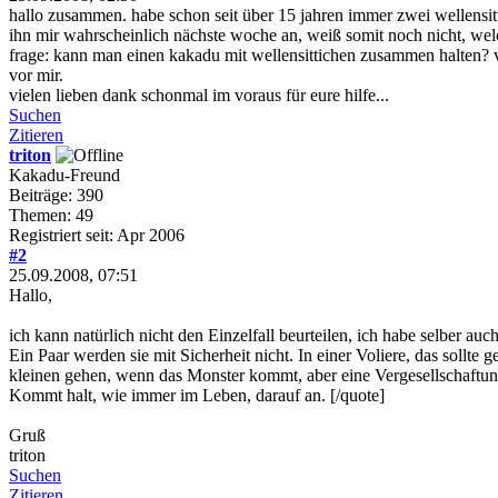
hallo zusammen. habe schon seit über 15 jahren immer zwei wellensitt
ihn mir wahrscheinlich nächste woche an, weiß somit noch nicht, welc
frage: kann man einen kakadu mit wellensittichen zusammen halten? ve
vor mir.
vielen lieben dank schonmal im voraus für eure hilfe...
Suchen
Zitieren
triton
Kakadu-Freund
Beiträge: 390
Themen: 49
Registriert seit: Apr 2006
#2
25.09.2008, 07:51
Hallo,
ich kann natürlich nicht den Einzelfall beurteilen, ich habe selber 
Ein Paar werden sie mit Sicherheit nicht. In einer Voliere, das soll
kleinen gehen, wenn das Monster kommt, aber eine Vergesellschaftung
Kommt halt, wie immer im Leben, darauf an. [/quote]
Gruß
triton
Suchen
Zitieren