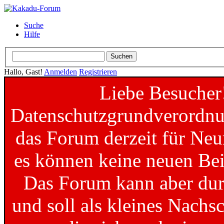
Suche
Hilfe
Hallo, Gast!
Anmelden
Registrieren
Liebe Besucher
Datenschutzgrundverordnun
das Forum derzeit für Neu
es können keine neuen Bei
Das Forum kann aber dur
und soll als kleines Nachs