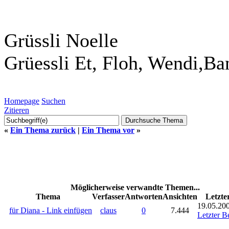
Grüssli Noelle
Grüessli Et, Floh, Wendi,Ba
Homepage
Suchen
Zitieren
«
Ein Thema zurück
|
Ein Thema vor
»
Möglicherweise verwandte Themen...
Thema
Verfasser
Antworten
Ansichten
Letzte
19.05.200
für Diana - Link einfügen
claus
0
7.444
Letzter B