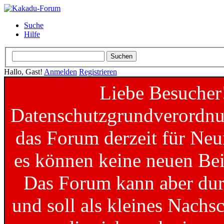
Suche
Hilfe
Hallo, Gast!
Anmelden
Registrieren
Liebe Besucher
Datenschutzgrundverordnun
das Forum derzeit für Neu
es können keine neuen Bei
Das Forum kann aber dur
und soll als kleines Nachs