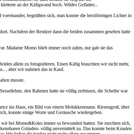
 kletterte an der Käfigwand hoch. Wildes Geflatter...
voreinander, begrüßten sich, man konnte die herzförmigen Lichter in
ch dort. Nachdem der Besitzer dann die beiden zusammen gesehen hatte
m war. Madame Momo blieb immer noch zahm, nur gab sie das
iden allein zu fotografieren. Einen Käfig brauchten wir nicht mehr,
s.. , aber wir nahmen das in Kauf.
haben musste.
ssellehne, den Rahmen hatte sie völlig zerbissen, die Scheibe war
urice ins Haus, ein Bild von einem Molukkenmann. Riesengroß, über
dlich, konnte einige Worte und Geräusche wiedergeben.
 die wir bei Momo&Koko immer so bewundert hatten. Sie mochten sich,
t erkennbaren Gründen- völlig unvermittelt zu. Das konnte beim Kraulen
tier. Wir ließen die beiden nicht mehr allein zusammen.