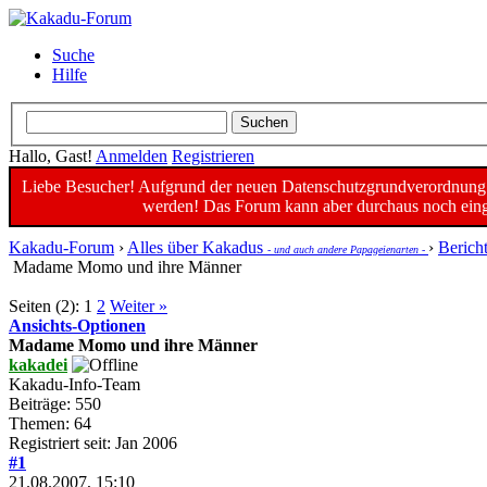
Suche
Hilfe
Hallo, Gast!
Anmelden
Registrieren
Liebe Besucher! Aufgrund der neuen Datenschutzgrundverordnung un
werden! Das Forum kann aber durchaus noch einge
Kakadu-Forum
›
Alles über Kakadus
›
Berich
- und auch andere Papageienarten -
Madame Momo und ihre Männer
Seiten (2):
1
2
Weiter »
Ansichts-Optionen
Madame Momo und ihre Männer
kakadei
Kakadu-Info-Team
Beiträge: 550
Themen: 64
Registriert seit: Jan 2006
#1
21.08.2007, 15:10