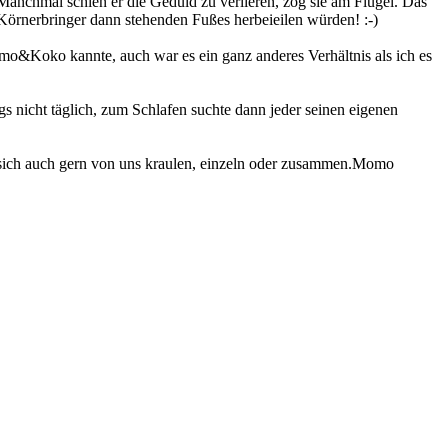
anchmal schien er die Geduld zu verlieren, zog sie am Flügel. Das
 Körnerbringer dann stehenden Fußes herbeieilen würden! :-)
Momo&Koko kannte, auch war es ein ganz anderes Verhältnis als ich es
s nicht täglich, zum Schlafen suchte dann jeder seinen eigenen
en sich auch gern von uns kraulen, einzeln oder zusammen.Momo