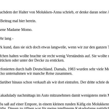
, nachdem der Halter von Molukken-Anna schrieb, er denke daran seine 
Beitrag mal hier herein.
gessene Madame Momo.
hr lang -
und, dass sie sich doch etwas langweile, wenn wir zur den ganzen T
hen halten wollte brachte sie recht wenig Verständnis auf. Sie wollte m
rücken oder unter der Decke zu ersticken.
elefonierten durch halb Deutschland. Damals, 1983 wurden sehr viele
 Also unternahmen wir manche Reise zusammen.
darüber hinaus schon verkauft als wir dort eintrafen. Der dritte schrie d
 Kakadulady nachmittags im Auto mitzunehmen damit wenigstens mein 
. Da saß auf einer Empore, in einem kleinen runden Käfig ein Molukke
Käfig. Diesen zu öffnen war für meine intelligente Kakadudame natürlic