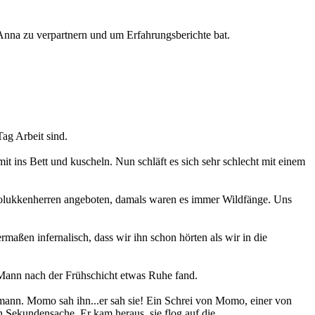
Anna zu verpartnern und um Erfahrungsberichte bat.
ag Arbeit sind.
it ins Bett und kuscheln. Nun schläft es sich sehr schlecht mit einem
 Molukkenherren angeboten, damals waren es immer Wildfänge. Uns
ermaßen infernalisch, dass wir ihn schon hörten als wir in die
Mann nach der Frühschicht etwas Ruhe fand.
nmann. Momo sah ihn...er sah sie! Ein Schrei von Momo, einer von
h Sekundensache. Er kam heraus, sie flog auf die