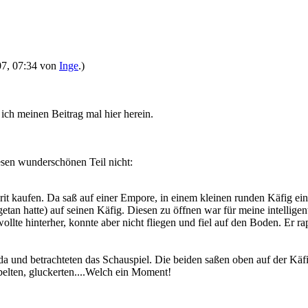
007, 07:34 von
Inge
.)
 ich meinen Beitrag mal hier herein.
sen wunderschönen Teil nicht:
Grit kaufen. Da saß auf einer Empore, in einem kleinen runden Käfig e
etan hatte) auf seinen Käfig. Diesen zu öffnen war für meine intellig
wollte hinterher, konnte aber nicht fliegen und fiel auf den Boden. Er r
 und betrachteten das Schauspiel. Die beiden saßen oben auf der Käf
belten, gluckerten....Welch ein Moment!