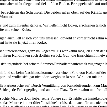
nnte aber nicht fliegen und fiel auf den Boden. Er rappelte sich auf und
etrachteten das Schauspiel. Die beiden saßen oben auf der Käfigwand 
n Moment!
r und zum Inventar gehörte. Wir ließen nicht locker, erschienen tägli
fte uns seinen Koko.
iger, auch ließ er sich von uns anfassen, obwohl er vorher nicht zah
i hatte sie ja jetzt ihren Koko.
en untereinander, ganz im Gegenteil. Es war kaum möglich einen der Be
ihren Rundflügen auch dorthin zurück. Gut...die Einrichtung litt etwa
r sich irgendwie bei seinem Sommer-Freivolierenaufenthalt zugezogen 
ch fand sie beim Nachhausekommen vor einem Foto von Koko auf der Se
 und wollte sich gar nicht dort wegholen lassen. Wir litten mit ihr..
r die Partnersuche auf. Durch Vermittlung von Kakadufreunden kam Ma
e Seide, jede Feder gepflegt und an ihrem Platz. Er war zahm und freun
uchte Maurice doch lieber seine Voliere auf. Es fehlte die Innigkeit
est das Maurice immer öfter "austickte" er biss dann aus -für uns nich
 Er biss allerdings nur uns oder "tötete" ein Sofakissen oder ein Stoff