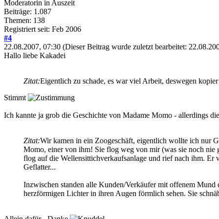
Moderatorin in Auszeit
Beiträge: 1.087
Themen: 138
Registriert seit: Feb 2006
#4
22.08.2007, 07:30
(Dieser Beitrag wurde zuletzt bearbeitet: 22.08.2
Hallo liebe Kakadei
Zitat:
Eigentlich zu schade, es war viel Arbeit, deswegen kopier
Stimmt
Ich kannte ja grob die Geschichte von Madame Momo - allerdings die
Zitat:
Wir kamen in ein Zoogeschäft, eigentlich wollte ich nur 
Momo, einer von ihm! Sie flog weg von mir (was sie noch nie g
flog auf die Wellensittichverkaufsanlage und rief nach ihm. Er 
Geflatter...
Inzwischen standen alle Kunden/Verkäufer mit offenem Mund da
herzförmigen Lichter in ihren Augen förmlich sehen. Sie schnä
Allein dafür - Danke