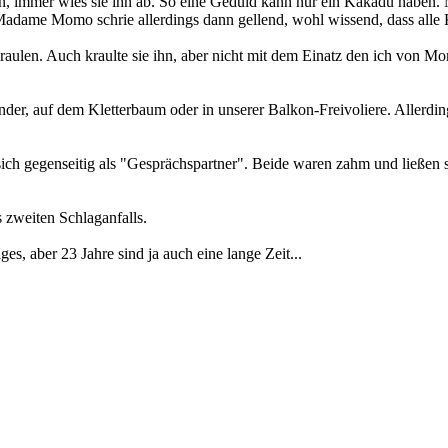
, immer wies sie ihn ab. So eine Geduld kann nur ein Kakadu haben. M
. Madame Momo schrie allerdings dann gellend, wohl wissend, dass alle
 kraulen. Auch kraulte sie ihn, aber nicht mit dem Einatz den ich von 
er, auf dem Kletterbaum oder in unserer Balkon-Freivoliere. Allerding
ten sich gegenseitig als "Gesprächspartner". Beide waren zahm und ließ
zweiten Schlaganfalls.
ages, aber 23 Jahre sind ja auch eine lange Zeit...