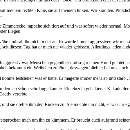
einem rechten Knie, sie auf meinem linken. Wir kraulten. Plötzlich glit
k.
ie Zimmerecke, rappelte sich dort auf und war sofort wieder normal. Mom
der fliegen.
he und sah ihn nicht mehr an. Er wurde immer aggressiver, wir musst
seit diesem Tag hat er mich nie wieder gebissen. Allerdings jeden and
h aggressiv war Menschen gegenüber und sogar einen Hund getötet hatt
nheit bekommt ein Weibchen zu töten, deswegen blieb er bei uns, auch
konnte feststellen was er hatte. Er magerte immer mehr ab und starb . B
en ich schon sehr lange kannte. Ein einzeln gehaktener Kakadu der 
n Caddy vererbte.
 und sie drehte ihm den Rücken zu. Sie mochte ihn nicht, er war ihr ega
versprochen mich um ihn zu kümmern. Er braucht auch aufgrund seiner ge