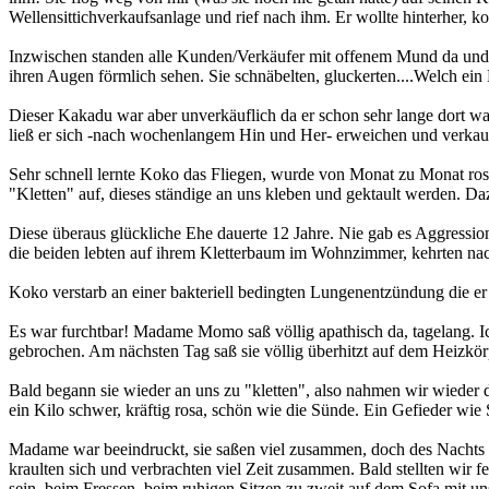
Wellensittichverkaufsanlage und rief nach ihm. Er wollte hinterher, ko
Inzwischen standen alle Kunden/Verkäufer mit offenem Mund da und b
ihren Augen förmlich sehen. Sie schnäbelten, gluckerten....Welch ei
Dieser Kakadu war aber unverkäuflich da er schon sehr lange dort wa
ließ er sich -nach wochenlangem Hin und Her- erweichen und verkau
Sehr schnell lernte Koko das Fliegen, wurde von Monat zu Monat ros
"Kletten" auf, dieses ständige an uns kleben und gektault werden. Dazu
Diese überaus glückliche Ehe dauerte 12 Jahre. Nie gab es Aggression
die beiden lebten auf ihrem Kletterbaum im Wohnzimmer, kehrten nach 
Koko verstarb an einer bakteriell bedingten Lungenentzündung die e
Es war furchtbar! Madame Momo saß völlig apathisch da, tagelang. I
gebrochen. Am nächsten Tag saß sie völlig überhitzt auf dem Heizkörper
Bald begann sie wieder an uns zu "kletten", also nahmen wir wiede
ein Kilo schwer, kräftig rosa, schön wie die Sünde. Ein Gefieder wi
Madame war beeindruckt, sie saßen viel zusammen, doch des Nachts s
kraulten sich und verbrachten viel Zeit zusammen. Bald stellten wir f
sein, beim Fressen, beim ruhigen Sitzen zu zweit auf dem Sofa mit uns.