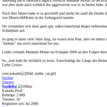
Jahrelang hat er mehrfach täglich versucht Madame Momo zu becircen
war aber dann auch wirklich das aggressivste war er zu bieten hatte
Nach drei Jahren hatte er es geschafft und durfte ihr sanft die Haube
von Maurice&Momo in der Anfangszeit kannte.
Sie verstanden sich dann ganz gut, saßen manchmal länger nebeneinand
Schlafplatz auf.
So ging es dann viele Jahre lang, sie waren kein Paar, aber sie hat
"klettete" nur noch manchmal bei uns.
Leider verstarb Madame Momo im Fruhjahr 2006 an den Folgen ihres 
So...jetzt habt ihr reichlich zu lesen. Entschuldigt die Länge des Beitr
Liebe Grüsse
vom kakadei
Suchen
Zitieren
NoelleRo
Kakadu-Profi
Beiträge: 2.889
Themen: 50
Registriert seit: Jul 2006