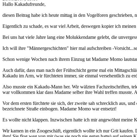
Hallo Kakadufreunde,
diesen Beitrag habe ich heute mittag in den Vogelforen geschrieben
Eigentlich zu schade, es war viel Arbeit, deswegen kopier ich meinen 
Bei uns hat viele Jahre lang eine Molukkendame gelebt, die unver
Ich will ihre "Männergeschichten" hier mal aufschreiben -Vorsicht...se
Schon wenige Wochen nach ihrem Einzug tat Madame Momo lautstark k
Auch dafür, dass man nach der Frühschicht gerne mal ein Mittagschläfc
Kakadu im Arm, wir fürchteten immer, sie einmal versehentlich zu erd
Also musste ein Kakadu-Mann her. Wir wälzten Fachzeitschriften, t
war vollkommen klar dass Madame selber ihre Wahl treffen musste.
Vor dem ersten fürchtete sie sich, der zweite sah schrecklich aus, und 
bezeichnete Straße einbogen. Madame Momo war entsetzt!
Es wollte nicht klappen. Inzwischen hatte ich mir angewöhnt meine
Wir kamen in ein Zoogeschäft, eigentlich wollte ich nur Grit kaufen
ihm! Sie flog weg von mir (was sie noch nie getan hatte) auf seinen 