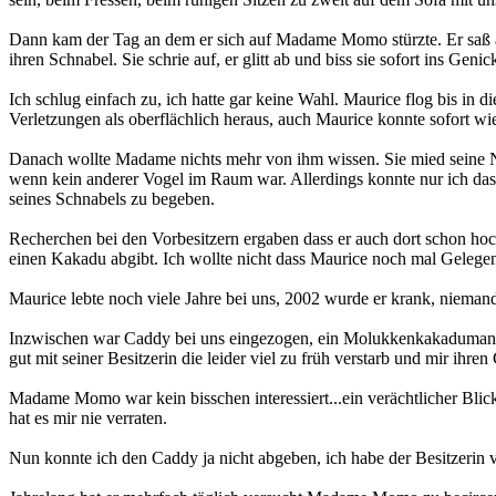
Dann kam der Tag an dem er sich auf Madame Momo stürzte. Er saß auf m
ihren Schnabel. Sie schrie auf, er glitt ab und biss sie sofort ins Genic
Ich schlug einfach zu, ich hatte gar keine Wahl. Maurice flog bis in d
Verletzungen als oberflächlich heraus, auch Maurice konnte sofort wie
Danach wollte Madame nichts mehr von ihm wissen. Sie mied seine Nä
wenn kein anderer Vogel im Raum war. Allerdings konnte nur ich das, 
seines Schnabels zu begeben.
Recherchen bei den Vorbesitzern ergaben dass er auch dort schon hoc
einen Kakadu abgibt. Ich wollte nicht dass Maurice noch mal Gelege
Maurice lebte noch viele Jahre bei uns, 2002 wurde er krank, niemand 
Inzwischen war Caddy bei uns eingezogen, ein Molukkenkakadumann d
gut mit seiner Besitzerin die leider viel zu früh verstarb und mir ihre
Madame Momo war kein bisschen interessiert...ein verächtlicher Blick
hat es mir nie verraten.
Nun konnte ich den Caddy ja nicht abgeben, ich habe der Besitzerin 