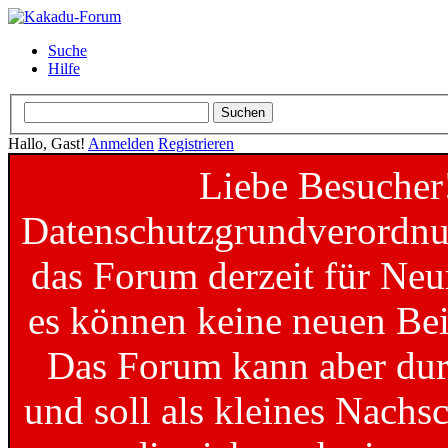
Suche
Hilfe
Hallo, Gast!
Anmelden
Registrieren
Liebe Besucher
Datenschutzgrundverordnun
das Forum derzeit für Neu
es können keine neuen Bei
Das Forum kann aber dur
und soll als kleines Nachs