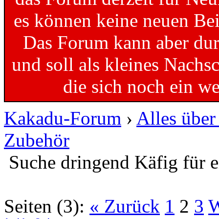
es können keine neuen Bei
Das Forum kann aber dur
und soll als kleines Nachs
die sich noch ein w
Kakadu-Forum
›
Alles übe
Zubehör
Suche dringend Käfig für 
Seiten (3):
« Zurück
1
2
3
W