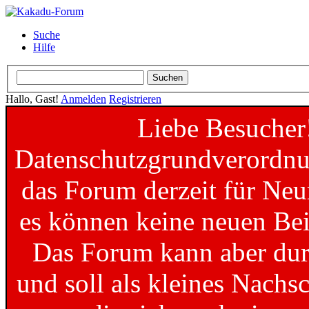
Suche
Hilfe
Hallo, Gast!
Anmelden
Registrieren
Liebe Besucher
Datenschutzgrundverordnun
das Forum derzeit für Neu
es können keine neuen Bei
Das Forum kann aber dur
und soll als kleines Nachs