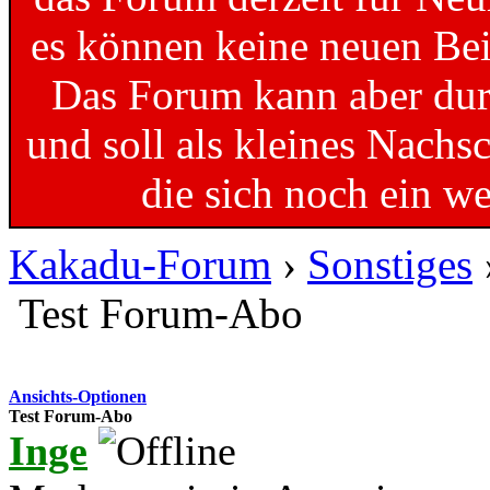
es können keine neuen Bei
Das Forum kann aber dur
und soll als kleines Nachs
die sich noch ein w
Kakadu-Forum
›
Sonstiges
Test Forum-Abo
Ansichts-Optionen
Test Forum-Abo
Inge