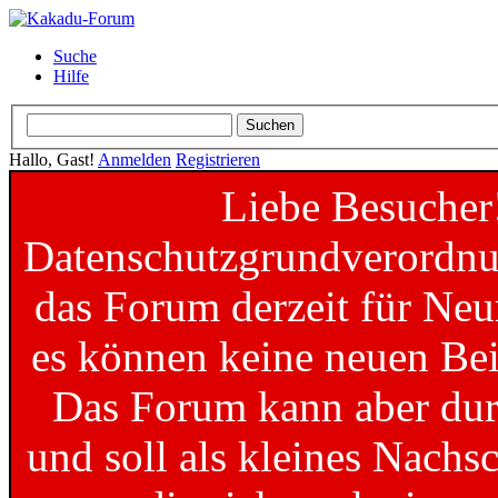
Suche
Hilfe
Hallo, Gast!
Anmelden
Registrieren
Liebe Besucher
Datenschutzgrundverordnun
das Forum derzeit für Neu
es können keine neuen Bei
Das Forum kann aber dur
und soll als kleines Nachs