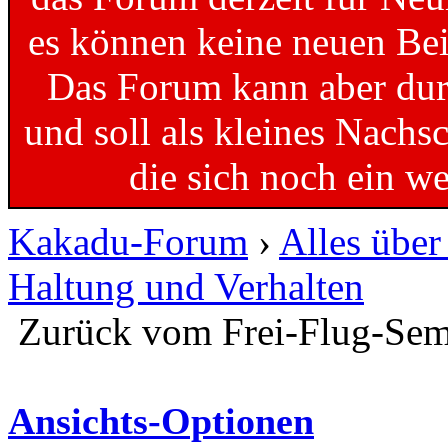
es können keine neuen Bei
Das Forum kann aber dur
und soll als kleines Nachs
die sich noch ein w
Kakadu-Forum
›
Alles übe
Haltung und Verhalten
Zurück vom Frei-Flug-Semi
Ansichts-Optionen