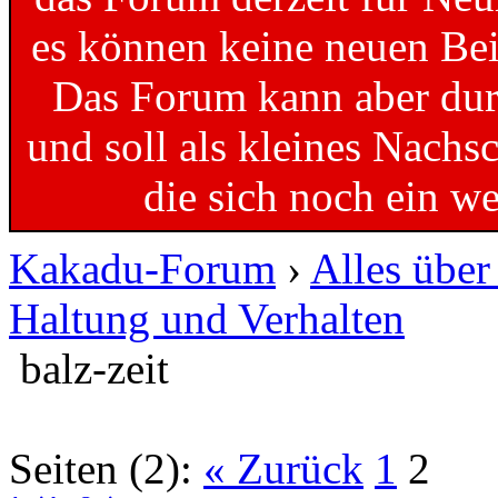
es können keine neuen Bei
Das Forum kann aber dur
und soll als kleines Nachs
die sich noch ein w
Kakadu-Forum
›
Alles übe
Haltung und Verhalten
balz-zeit
Seiten (2):
« Zurück
1
2