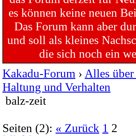
es können keine neuen Bei
Das Forum kann aber dur
und soll als kleines Nachs
die sich noch ein w
Kakadu-Forum
›
Alles übe
Haltung und Verhalten
balz-zeit
Seiten (2):
« Zurück
1
2