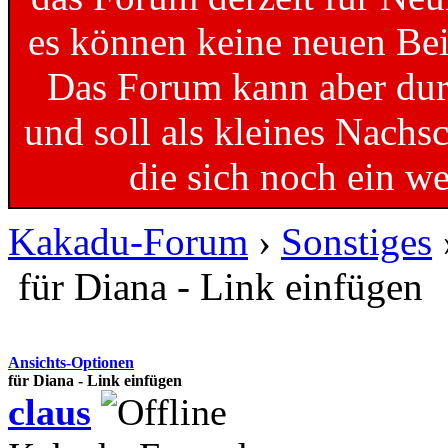
es können keine neuen Bei
Das Forum kann aber dur
und soll als kleines Nachs
die sich noch ein w
Kakadu-Forum
›
Sonstiges
für Diana - Link einfügen
Ansichts-Optionen
für Diana - Link einfügen
claus