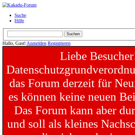
Suche
Hilfe
Hallo, Gast!
Anmelden
Registrieren
Liebe Besucher
Datenschutzgrundverordnun
das Forum derzeit für Neu
es können keine neuen Bei
Das Forum kann aber dur
und soll als kleines Nachs