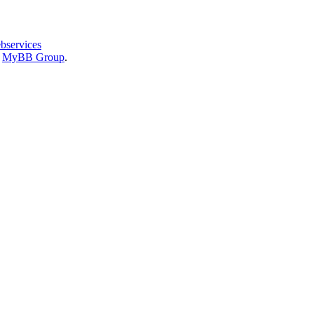
bservices
6
MyBB Group
.