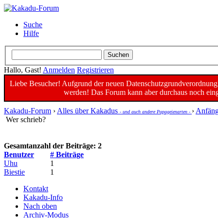
Suche
Hilfe
Hallo, Gast!
Anmelden
Registrieren
Liebe Besucher! Aufgrund der neuen Datenschutzgrundverordnung un
werden! Das Forum kann aber durchaus noch einge
Kakadu-Forum
›
Alles über Kakadus
›
Anfäng
- und auch andere Papageienarten -
Wer schrieb?
Gesamtanzahl der Beiträge: 2
Benutzer
# Beiträge
Uhu
1
Biestie
1
Kontakt
Kakadu-Info
Nach oben
Archiv-Modus