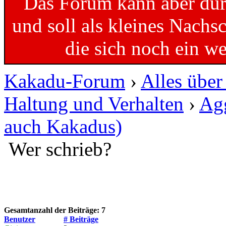
Das Forum kann aber dur
und soll als kleines Nachs
die sich noch ein w
Kakadu-Forum
›
Alles übe
Haltung und Verhalten
›
Agg
auch Kakadus)
Wer schrieb?
Gesamtanzahl der Beiträge: 7
Benutzer
# Beiträge