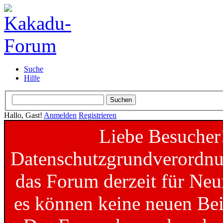
Suche
Hilfe
Hallo, Gast!
Anmelden
Registrieren
Liebe Besucher
Datenschutzgrundverordnun
das Forum derzeit für Neu
es können keine neuen Bei