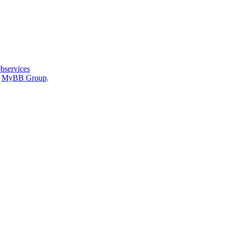
bservices
6
MyBB Group
.