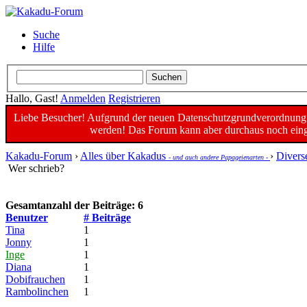
Suche
Hilfe
Hallo, Gast!
Anmelden
Registrieren
Liebe Besucher! Aufgrund der neuen Datenschutzgrundverordnung un
werden! Das Forum kann aber durchaus noch einge
Kakadu-Forum
›
Alles über Kakadus
›
Divers
- und auch andere Papageienarten -
Wer schrieb?
Gesamtanzahl der Beiträge: 6
Benutzer
# Beiträge
Tina
1
Jonny
1
Inge
1
Diana
1
Dobifrauchen
1
Rambolinchen
1