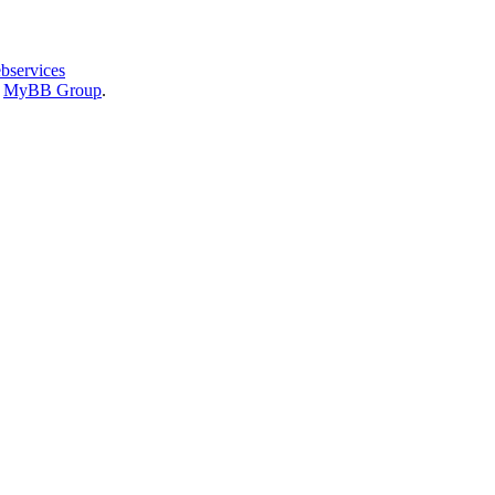
bservices
6
MyBB Group
.