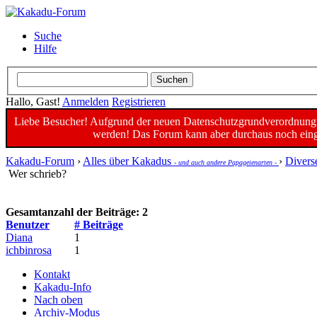
Suche
Hilfe
Hallo, Gast!
Anmelden
Registrieren
Liebe Besucher! Aufgrund der neuen Datenschutzgrundverordnung un
werden! Das Forum kann aber durchaus noch einge
Kakadu-Forum
›
Alles über Kakadus
›
Divers
- und auch andere Papageienarten -
Wer schrieb?
Gesamtanzahl der Beiträge: 2
Benutzer
# Beiträge
Diana
1
ichbinrosa
1
Kontakt
Kakadu-Info
Nach oben
Archiv-Modus