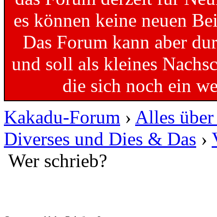
es können keine neuen Bei
Das Forum kann aber dur
und soll als kleines Nachs
die sich noch ein w
Kakadu-Forum
›
Alles übe
Diverses und Dies & Das
›
Wer schrieb?