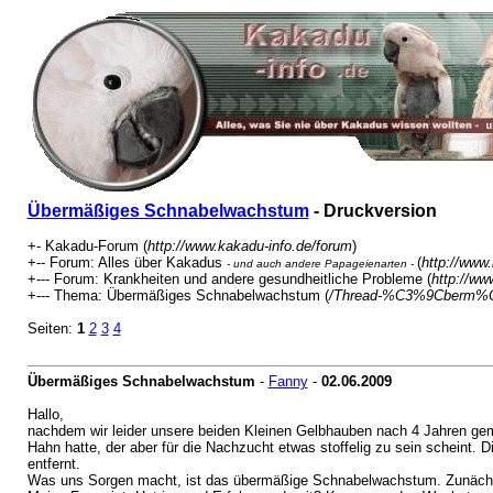
Übermäßiges Schnabelwachstum
- Druckversion
+- Kakadu-Forum (
http://www.kakadu-info.de/forum
)
+-- Forum: Alles über Kakadus
(
http://www
- und auch andere Papageienarten -
+--- Forum: Krankheiten und andere gesundheitliche Probleme (
http://ww
+--- Thema: Übermäßiges Schnabelwachstum (
/Thread-%C3%9Cberm%
Seiten:
1
2
3
4
Übermäßiges Schnabelwachstum
-
Fanny
-
02.06.2009
Hallo,
nachdem wir leider unsere beiden Kleinen Gelbhauben nach 4 Jahren geme
Hahn hatte, der aber für die Nachzucht etwas stoffelig zu sein scheint.
entfernt.
Was uns Sorgen macht, ist das übermäßige Schnabelwachstum. Zunächst 