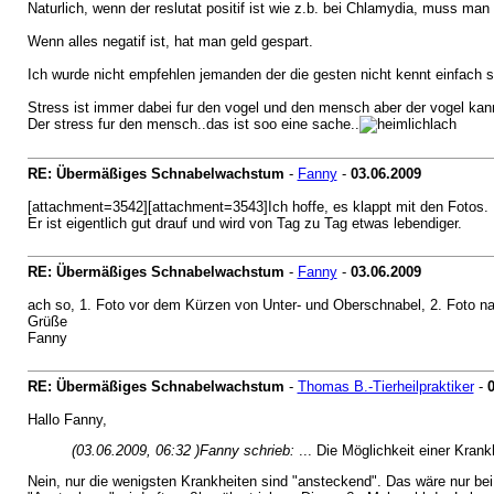
Naturlich, wenn der reslutat positif ist wie z.b. bei Chlamydia, muss ma
Wenn alles negatif ist, hat man geld gespart.
Ich wurde nicht empfehlen jemanden der die gesten nicht kennt einfach s
Stress ist immer dabei fur den vogel und den mensch aber der vogel kan
Der stress fur den mensch..das ist soo eine sache..
RE: Übermäßiges Schnabelwachstum
-
Fanny
-
03.06.2009
[attachment=3542][attachment=3543]Ich hoffe, es klappt mit den Fotos.
Er ist eigentlich gut drauf und wird von Tag zu Tag etwas lebendiger.
RE: Übermäßiges Schnabelwachstum
-
Fanny
-
03.06.2009
ach so, 1. Foto vor dem Kürzen von Unter- und Oberschnabel, 2. Foto 
Grüße
Fanny
RE: Übermäßiges Schnabelwachstum
-
Thomas B.-Tierheilpraktiker
-
0
Hallo Fanny,
(03.06.2009, 06:32 )
Fanny schrieb:
... Die Möglichkeit einer Krank
Nein, nur die wenigsten Krankheiten sind "ansteckend". Das wäre nur bei