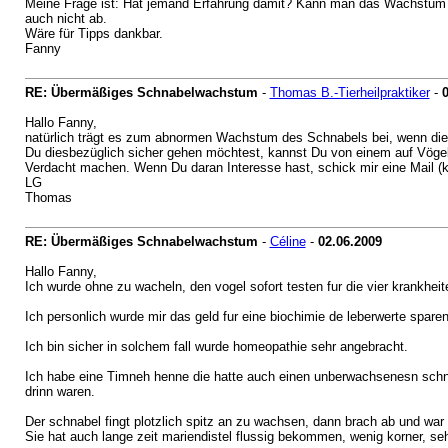
Meine Frage ist: Hat jemand Erfahrung damit? Kann man das Wachstum d
auch nicht ab.
Wäre für Tipps dankbar.
Fanny
RE: Übermäßiges Schnabelwachstum
-
Thomas B.-Tierheilpraktiker
-
0
Hallo Fanny,
natürlich trägt es zum abnormen Wachstum des Schnabels bei, wenn dies
Du diesbezüglich sicher gehen möchtest, kannst Du von einem auf Vögel 
Verdacht machen. Wenn Du daran Interesse hast, schick mir eine Mail (k
LG
Thomas
RE: Übermäßiges Schnabelwachstum
-
Céline
-
02.06.2009
Hallo Fanny,
Ich wurde ohne zu wacheln, den vogel sofort testen fur die vier krank
Ich personlich wurde mir das geld fur eine biochimie de leberwerte spare
Ich bin sicher in solchem fall wurde homeopathie sehr angebracht.
Ich habe eine Timneh henne die hatte auch einen unberwachsenesn schnab
drinn waren.
Der schnabel fingt plotzlich spitz an zu wachsen, dann brach ab und war
Sie hat auch lange zeit mariendistel flussig bekommen, wenig korner, sehr