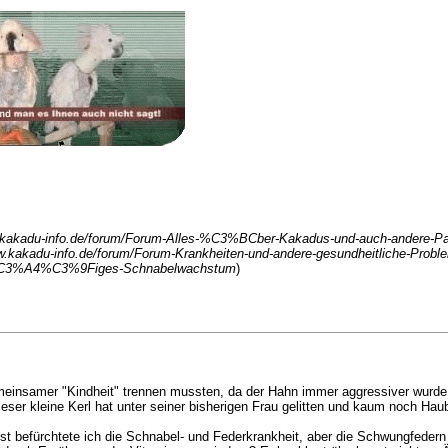
.kakadu-info.de/forum/Forum-Alles-%C3%BCber-Kakadus-und-auch-andere-Pa
w.kakadu-info.de/forum/Forum-Krankheiten-und-andere-gesundheitliche-Probl
C3%A4%C3%9Figes-Schnabelwachstum
)
insamer "Kindheit" trennen mussten, da der Hahn immer aggressiver wurde, h
 Dieser kleine Kerl hat unter seiner bisherigen Frau gelitten und kaum noch 
befürchtete ich die Schnabel- und Federkrankheit, aber die Schwungfedern