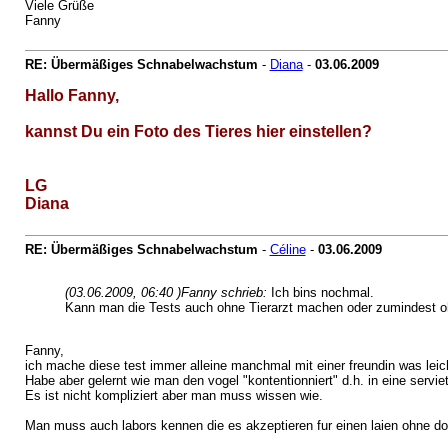
Viele Grüße
Fanny
RE: Übermäßiges Schnabelwachstum
-
Diana
-
03.06.2009
Hallo Fanny,
kannst Du ein Foto des Tieres hier einstellen?
LG
Diana
RE: Übermäßiges Schnabelwachstum
-
Céline
-
03.06.2009
(03.06.2009, 06:40 )
Fanny schrieb:
Ich bins nochmal.
Kann man die Tests auch ohne Tierarzt machen oder zumindest o
Fanny,
ich mache diese test immer alleine manchmal mit einer freundin was leich
Habe aber gelernt wie man den vogel "kontentionniert" d.h. in eine ser
Es ist nicht kompliziert aber man muss wissen wie.
Man muss auch labors kennen die es akzeptieren fur einen laien ohne dok