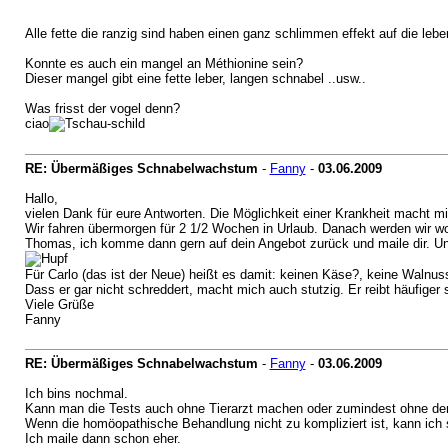
Alle fette die ranzig sind haben einen ganz schlimmen effekt auf die leber
Konnte es auch ein mangel an Méthionine sein?
Dieser mangel gibt eine fette leber, langen schnabel ..usw..
Was frisst der vogel denn?
ciao
RE: Übermäßiges Schnabelwachstum
-
Fanny
-
03.06.2009
Hallo,
vielen Dank für eure Antworten. Die Möglichkeit einer Krankheit macht mir
Wir fahren übermorgen für 2 1/2 Wochen in Urlaub. Danach werden wir w
Thomas, ich komme dann gern auf dein Angebot zurück und maile dir. Uns
Für Carlo (das ist der Neue) heißt es damit: keinen Käse?, keine Walnu
Dass er gar nicht schreddert, macht mich auch stutzig. Er reibt häufig
Viele Grüße
Fanny
RE: Übermäßiges Schnabelwachstum
-
Fanny
-
03.06.2009
Ich bins nochmal.
Kann man die Tests auch ohne Tierarzt machen oder zumindest ohne den
Wenn die homöopathische Behandlung nicht zu kompliziert ist, kann ich si
Ich maile dann schon eher.