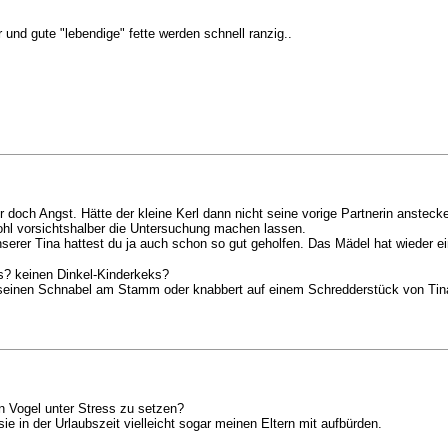
 und gute "lebendige" fette werden schnell ranzig..
 doch Angst. Hätte der kleine Kerl dann nicht seine vorige Partnerin anstecken
ohl vorsichtshalber die Untersuchung machen lassen.
erer Tina hattest du ja auch schon so gut geholfen. Das Mädel hat wieder ei
ss? keinen Dinkel-Kinderkeks?
er seinen Schnabel am Stamm oder knabbert auf einem Schredderstück von Tin
 Vogel unter Stress zu setzen?
e in der Urlaubszeit vielleicht sogar meinen Eltern mit aufbürden.