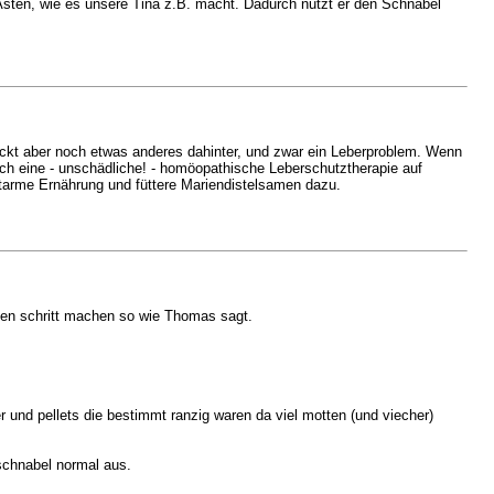
sten, wie es unsere Tina z.B. macht. Dadurch nutzt er den Schnabel
eckt aber noch etwas anderes dahinter, und zwar ein Leberproblem. Wenn
ch eine - unschädliche! - homöopathische Leberschutztherapie auf
ttarme Ernährung und füttere Mariendistelsamen dazu.
ten schritt machen so wie Thomas sagt.
und pellets die bestimmt ranzig waren da viel motten (und viecher)
schnabel normal aus.