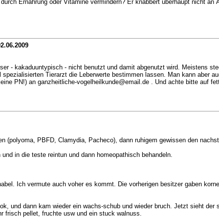
urch Ernährung oder Vitamine vermindern? Er knabbert überhaupt nicht an Ä
2.06.2009
er - kakaduuntypisch - nicht benutzt und damit abgenutzt wird. Meistens st
spezialisierten Tierarzt die Leberwerte bestimmen lassen. Man kann aber au
eine PN!) an ganzheitliche-vogelheilkunde@email.de . Und achte bitte auf fe
heiten (polyoma, PBFD, Clamydia, Pacheco), dann ruhigem gewissen den nachs
n und in die teste reintun und dann homeopathisch behandeln.
el. Ich vermute auch voher es kommt. Die vorherigen besitzer gaben korner 
 ok, und dann kam wieder ein wachs-schub und wieder bruch. Jetzt sieht der 
 frisch pellet, fruchte usw und ein stuck walnuss.