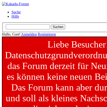
Suche
Hilfe
Hallo, Gast!
Anmelden
Registrieren
Liebe Besucher
Datenschutzgrundverordnun
das Forum derzeit für Neu
es können keine neuen Bei
Das Forum kann aber dur
und soll als kleines Nachs